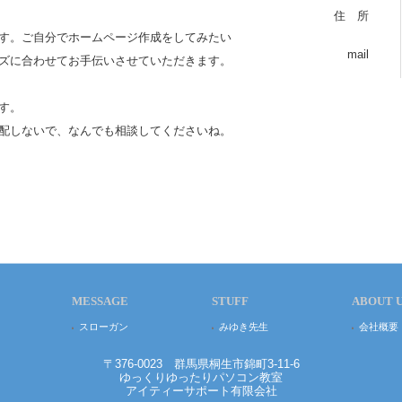
住 所
す。ご自分でホームページ作成をしてみたい
mail
ズに合わせてお手伝いさせていただきます。
す。
配しないで、なんでも相談してくださいね。
MESSAGE
STUFF
ABOUT 
スローガン
みゆき先生
会社概要
〒376-0023 群馬県桐生市錦町3-11-6
ゆっくりゆったりパソコン教室
アイティーサポート有限会社