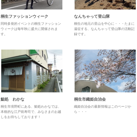
桐生ファッションウィーク
なんちゃって登山隊
同時多発的イベントの桐生ファッション
桐生の地元の里山を中心に・・・たまに
ウィークは毎年秋に盛大に開催されま
遠征する、なんちゃって登山隊の活動記
す。
録です。
鮨処 わかな
桐生市織姫自治会
桐生市境野町にある、鮨処わかなでは、
織姫自治会の最新情報はこのページか
本格的な江戸前寿司で、みなさまのお越
ら・・・
しをお待ちしております！