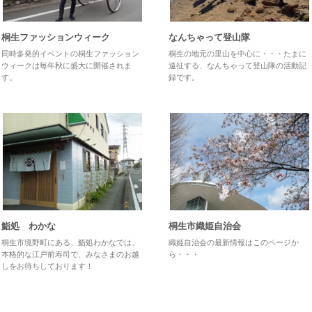
桐生ファッションウィーク
なんちゃって登山隊
同時多発的イベントの桐生ファッション
桐生の地元の里山を中心に・・・たまに
ウィークは毎年秋に盛大に開催されま
遠征する、なんちゃって登山隊の活動記
す。
録です。
鮨処 わかな
桐生市織姫自治会
桐生市境野町にある、鮨処わかなでは、
織姫自治会の最新情報はこのページか
本格的な江戸前寿司で、みなさまのお越
ら・・・
しをお待ちしております！