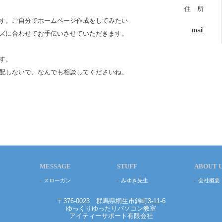
住 所
す。ご自分でホームページ作成をしてみたい
mail
ズに合わせてお手伝いさせていただきます。
す。
配しないで、なんでも相談してくださいね。
MESSAGE
STUFF
ABOUT 
スローガン
みゆき先生
会社概要
〒376-0023 群馬県桐生市錦町3-11-6
ゆっくりゆったりパソコン教室
アイティーサポート有限会社